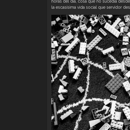
horas del día, cosa que no sucedía desde 
la escasísima vida social que servidor des