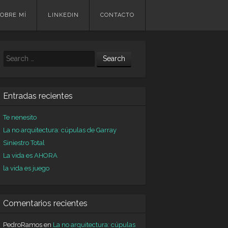
OBRE MÍ
LINKEDIN
CONTACTO
Search
Entradas recientes
Te nenesito
La no arquitectura: cúpulas de Garray
Siniestro Total
La vida es AHORA
la vida es juego
Comentarios recientes
PedroRamos
en
La no arquitectura: cúpulas