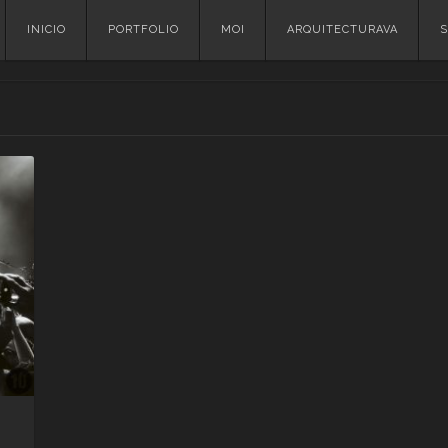
Skip
INICIO
PORTFOLIO
MOI
ARQUITECTURAVA
S
to
content