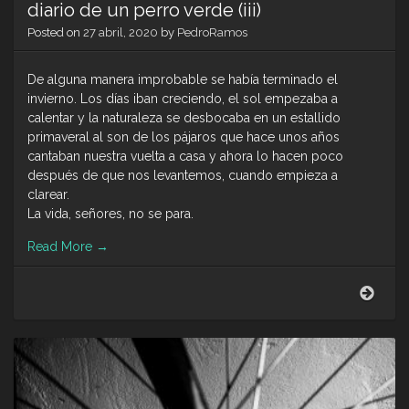
diario de un perro verde (iii)
Posted on
27 abril, 2020
by
PedroRamos
De alguna manera improbable se había terminado el
invierno. Los días iban creciendo, el sol empezaba a
calentar y la naturaleza se desbocaba en un estallido
primaveral al son de los pájaros que hace unos años
cantaban nuestra vuelta a casa y ahora lo hacen poco
después de que nos levantemos, cuando empieza a
clarear.
La vida, señores, no se para.
Read More
→
diari
de
un
perr
verd
(iii)