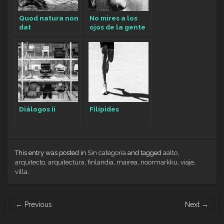
Quod natura non
No mires a los
dat
ojos de la gente
Diálogos ii
Filípides
This entry was posted in
Sin categoría
and tagged
aalto
,
arquitecto
,
arquitectura
,
finlandia
,
mairea
,
noormarkku
,
viaje
,
villa
.
Post
←
Previous
Next
→
navigation