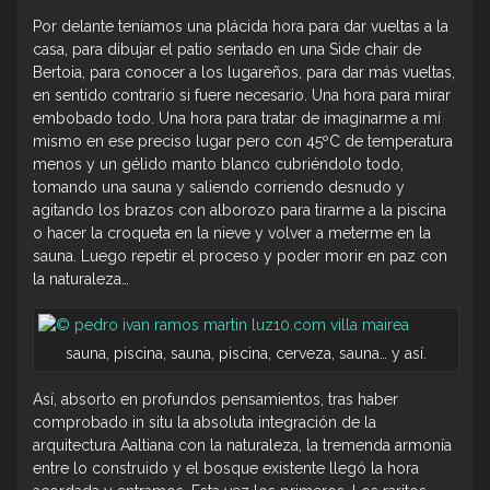
Por delante teníamos una plácida hora para dar vueltas a la
casa, para dibujar el patio sentado en una Side chair de
Bertoia, para conocer a los lugareños, para dar más vueltas,
en sentido contrario si fuere necesario. Una hora para mirar
embobado todo. Una hora para tratar de imaginarme a mí
mismo en ese preciso lugar pero con 45ºC de temperatura
menos y un gélido manto blanco cubriéndolo todo,
tomando una sauna y saliendo corriendo desnudo y
agitando los brazos con alborozo para tirarme a la piscina
o hacer la croqueta en la nieve y volver a meterme en la
sauna. Luego repetir el proceso y poder morir en paz con
la naturaleza…
sauna, piscina, sauna, piscina, cerveza, sauna… y así.
Así, absorto en profundos pensamientos, tras haber
comprobado in situ la absoluta integración de la
arquitectura Aaltiana con la naturaleza, la tremenda armonía
entre lo construido y el bosque existente llegó la hora