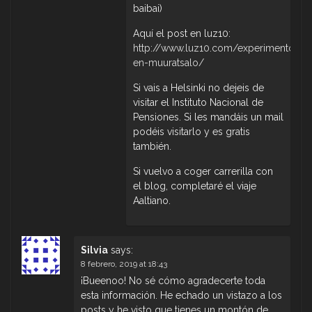
baibai)
Aquí el post en luz10:
http://www.luz10.com/experimentos-
en-muuratsalo/
Si vais a Helsinki no dejeis de
visitar el Instituto Nacional de
Pensiones. Si les mandáis un mail
podéis visitarlo y es gratis
también.
Si vuelvo a coger carrerilla con
el blog, completaré el viaje
Aaltiano.
Silvia
says:
8 febrero, 2019 at 18:43
¡Bueenoo! No sé cómo agradecerte toda
esta información. He echado un vistazo a los
posts y he visto que tienes un montón de