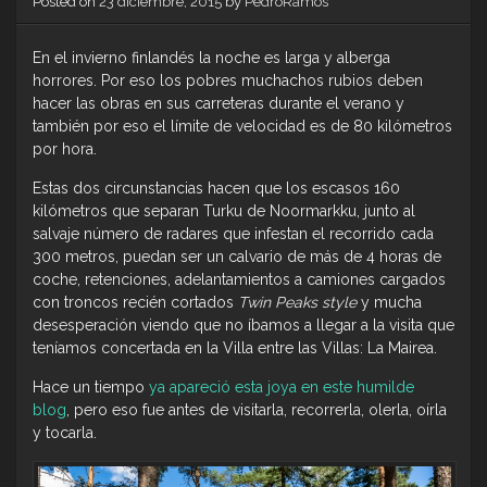
Posted on
23 diciembre, 2015
by
PedroRamos
En el invierno finlandés la noche es larga y alberga
horrores. Por eso los pobres muchachos rubios deben
hacer las obras en sus carreteras durante el verano y
también por eso el límite de velocidad es de 80 kilómetros
por hora.
Estas dos circunstancias hacen que los escasos 160
kilómetros que separan Turku de Noormarkku, junto al
salvaje número de radares que infestan el recorrido cada
300 metros, puedan ser un calvario de más de 4 horas de
coche, retenciones, adelantamientos a camiones cargados
con troncos recién cortados
Twin Peaks style
y mucha
desesperación viendo que no íbamos a llegar a la visita que
teníamos concertada en la Villa entre las Villas: La Mairea.
Hace un tiempo
ya apareció esta joya en este humilde
blog
, pero eso fue antes de visitarla, recorrerla, olerla, oírla
y tocarla.