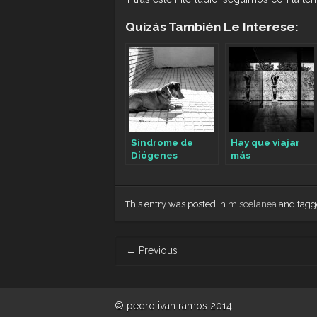
Quizás También Le Interese:
Síndrome de
Hay que viajar
Diógenes
más
This entry was posted in
miscelanea
and tag
Post
←
Previous
navigation
© pedro ivan ramos 2014