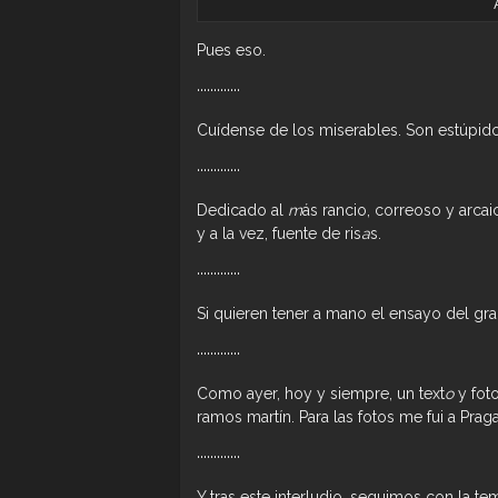
Pues eso.
·············
Cuídense de los miserables. Son estúpidos
·············
Dedicado al
m
ás rancio, correoso y arca
y a la vez, fuente de ris
a
s.
·············
Si quieren tener a mano el ensayo del gr
·············
Como ayer, hoy y siempre, un text
o
y foto
ramos martín. Para las fotos me fui a Prag
·············
Y tras este interludio, seguimos con la tem