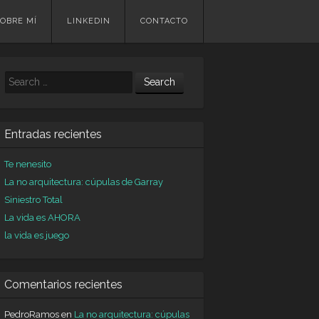
OBRE MÍ
LINKEDIN
CONTACTO
Search
Entradas recientes
Te nenesito
La no arquitectura: cúpulas de Garray
Siniestro Total
La vida es AHORA
la vida es juego
Comentarios recientes
PedroRamos
en
La no arquitectura: cúpulas