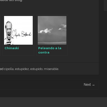
Chinaski
Peleando a la
contra
ged
cipolla
,
estupidez
,
estupido
,
miserable
.
Next
→