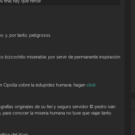
Al final hay que reírse
; y, por tanto, peligrosos.
ico bizcochito miserable, por servir de permanente inspiración
an Cipolla sobre la estupidez huma
n
a, hagan
click
grafías originales de su fie
l
y seguro servidor © pedro iván
a, para conocer la miseria humana no tuve que viajar tanto.
ática del bl
o
g.