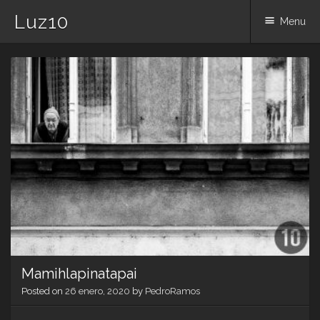
Luz10
Menu
Skip
to
content
Mamihlapinatapai
Posted on
26 enero, 2020
by
PedroRamos