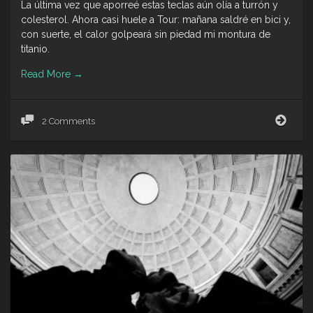
La última vez que aporreé estas teclas aún olía a turrón y
colesterol. Ahora casi huele a Tour: mañana saldré en bici y,
con suerte, el calor golpeará sin piedad mi montura de
titanio.
Read More
→
fued
2 Comments
TATÓ