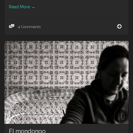
Read More
→
Mok
4 Comments
Expr
El mondongo