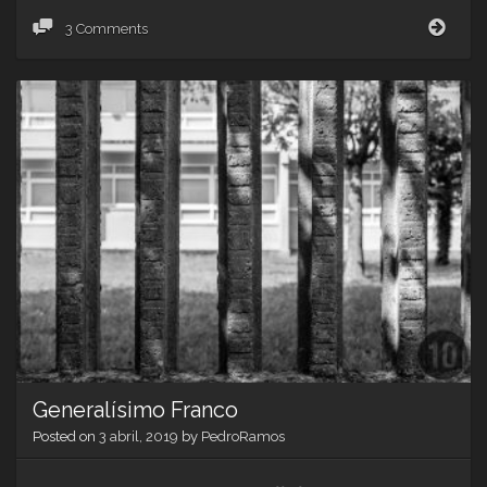
Berni
3 Comments
scat
(i)
Generalísimo Franco
Posted on
3 abril, 2019
by
PedroRamos