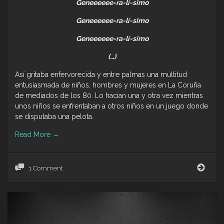
Geneeeeee-ra-lí-simo
Geneeeeee-ra-lí-simo
Geneeeeee-ra-lí-simo
(…)
Así gritaba enfervorecida y entre palmas una multitud
entusiasmada de niños, hombres y mujeres en La Coruña
de mediados de los 80. Lo hacían una y otra vez mientras
unos niños se enfrentaban a otros niños en un juego donde
se disputaba una pelota.
Read More
→
Gene
1 Comment
Fran