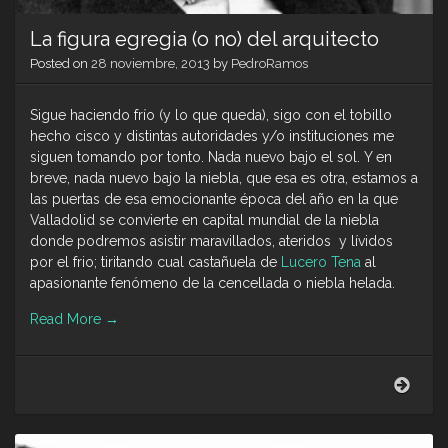
La figura egregia (o no) del arquitecto
Posted on
28 noviembre, 2013
by
PedroRamos
Sigue haciendo frío (y lo que queda), sigo con el tobillo
hecho cisco y distintas autoridades y/o instituciones me
siguen tomando por tonto. Nada nuevo bajo el sol. Y en
breve, nada nuevo bajo la niebla, que esa es otra, estamos a
las puertas de esa emocionante época del año en la que
Valladolid se convierte en capital mundial de la niebla
donde podremos asistir maravillados, ateridos y lívidos
por el frio; tiritando cual castañuela de
Lucero Tena
al
apasionante fenómeno de la cencellada o niebla helada.
Read More
→
La
figur
egre
(o