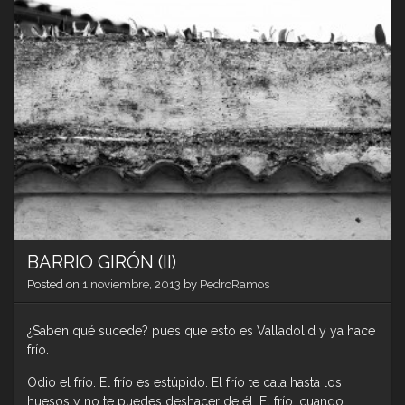
no)
del
arqui
BARRIO GIRÓN (II)
Posted on
1 noviembre, 2013
by
PedroRamos
¿Saben qué sucede? pues que esto es Valladolid y ya hace
frío.
Odio el frío. El frío es estúpido. El frío te cala hasta los
huesos y no te puedes deshacer de él. El frío, cuando