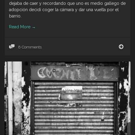
dejaba de caer y recordando que uno es medio gallego de
adopción decidí coger la cámara y dar una vuelta por el
barrio.
Read More
→
BAR
8 Comments
GIR
(I)