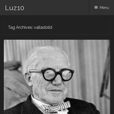
Luz10
Menu
Skip
Tag Archives:
valladolid
to
content