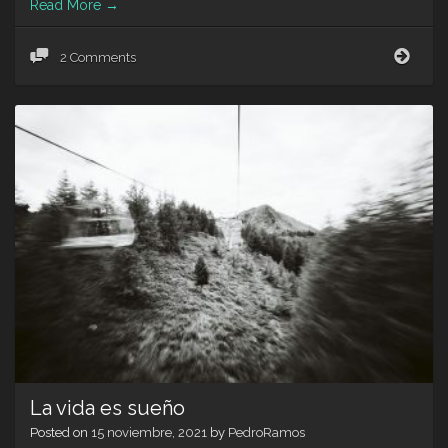
Read More
→
la
2 Comments
vida
es
jueg
La vida es sueño
Posted on
15 noviembre, 2021
by
PedroRamos