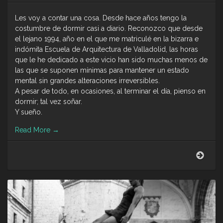
Les voy a contar una cosa. Desde hace años tengo la
costumbre de dormir casi a diario. Reconozco que desde
el lejano 1994, año en el que me matriculé en la bizarra e
indómita Escuela de Arquitectura de Valladolid, las horas
que le he dedicado a este vicio han sido muchas menos de
las que se suponen mínimas para mantener un estado
mental sin grandes alteraciones irreversibles.
A pesar de todo, en ocasiones, al terminar el día, pienso en
dormir; tal vez soñar.
Y sueño.
Read More
→
La
vida
es
sueñ