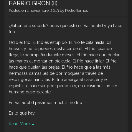
BARRIO GIRÓN (II)
Posted on
1 noviembre, 2013
by
PedroRamos
¿Saben qué sucede? pues que esto es Valladolid y ya hace
frío.
Odio el frío. El frío es estúpido. El frío te cala hasta los
huesos y no te puedes deshacer de él. El frío, cuando
llega, te acompaña durante meses. El frío hace que duelan
las manos al montar en bicicleta. El frío hace tiritar. El frío
hace que duelan las orejas. El frío hace que a las más
hermosas damas les de por moquear a través de
respingonas naricillas. El frío amarga el carácter y el
espíritu, te hace ser peor persona y, en ocasiones, un ser
humano despreciable.
En Valladolid pasamos muchísimo frío.
Es lo que hay.
Read More
→