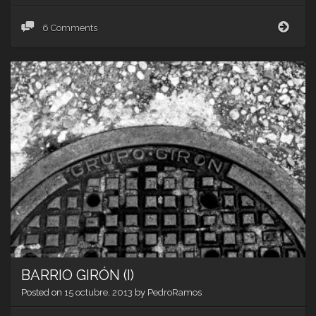
BAR
6 Comments
GIR
(II)
BARRIO GIRÓN (I)
Posted on
15 octubre, 2013
by
PedroRamos