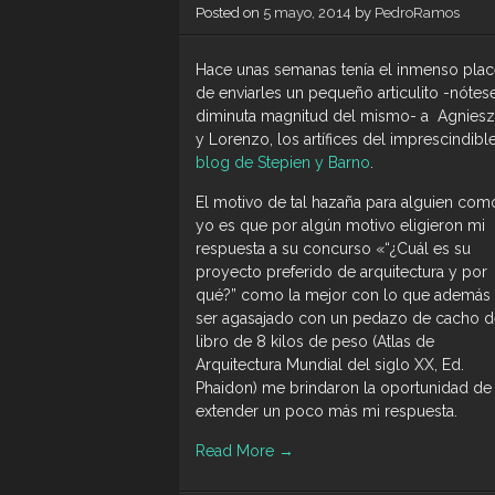
Posted on
5 mayo, 2014
by
PedroRamos
Hace unas semanas tenía el inmenso plac
de enviarles un pequeño articulito -nótese
diminuta magnitud del mismo- a Agniesz
y Lorenzo, los artífices del imprescindibl
blog de Stepien y Barno
.
El motivo de tal hazaña para alguien com
yo es que por algún motivo eligieron mi
respuesta a su concurso «“¿Cuál es su
proyecto preferido de arquitectura y por
qué?” como la mejor con lo que además
ser agasajado con un pedazo de cacho d
libro de 8 kilos de peso (Atlas de
Arquitectura Mundial del siglo XX, Ed.
Phaidon) me brindaron la oportunidad de
extender un poco más mi respuesta.
Read More
→