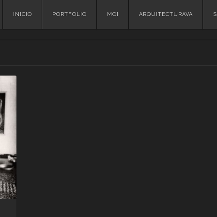
Skip
INICIO
PORTFOLIO
MOI
ARQUITECTURAVA
S
to
content