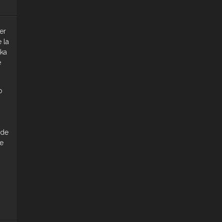
er
 la
ka
e
o
 de
e