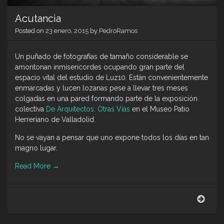
Acutancia
Posted on
23 enero, 2015
by
PedroRamos
Un puñado de fotografías de tamaño considerable se
amontonan inmisericordes ocupando gran parte del
espacio vital del estudio de Luz10. Están convenientemente
enmarcadas y lucen lozanas pese a llevar tres meses
colgadas en una pared formando parte de la exposición
colectiva
De Arquitectos. Otras Vías
en el Museo Patio
Herreriano de Valladolid.
No se vayan a pensar que uno expone todos los días en tan
magno lugar.
Read More
→
Acut