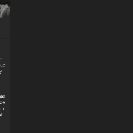
es
que
 y
mas
 de
on
al