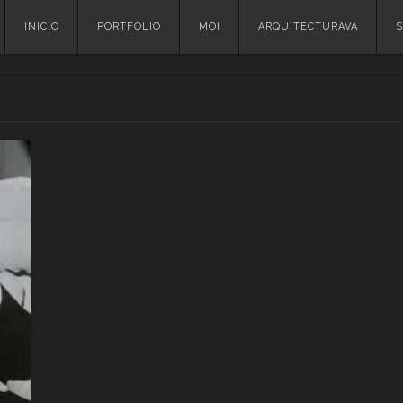
Skip
INICIO
PORTFOLIO
MOI
ARQUITECTURAVA
S
to
content