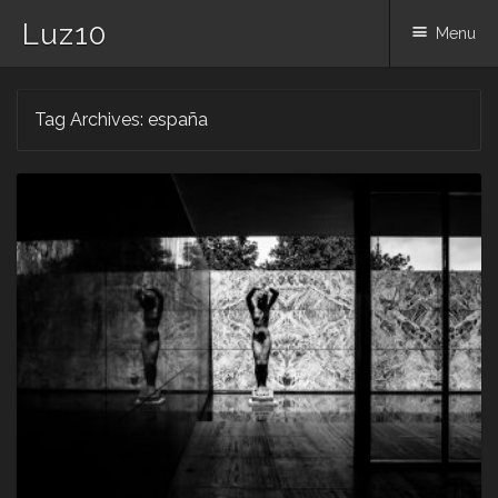
Luz10
Menu
Skip
Tag Archives:
españa
to
content