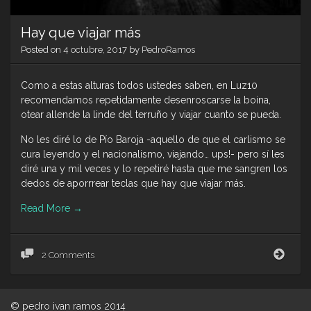
Hay que viajar más
Posted on
4 octubre, 2017
by
PedroRamos
Como a estas alturas todos ustedes saben, en Luz10
recomendamos repetidamente desenroscarse la boina,
otear allende la linde del terruño y viajar cuanto se pueda.
No les diré lo de Pío Baroja -aquello de que el carlismo se
cura leyendo y el nacionalismo, viajando… ups!- pero sí les
diré una y mil veces y lo repetiré hasta que me sangren los
dedos de aporrrear teclas que hay que viajar más.
Read More
→
Hay
2 Comments
que
viaja
más
© pedro ivan ramos 2014