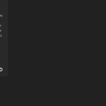
ni
r
e
os
Así
empezó
todo.