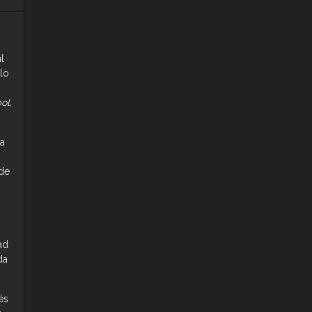
l
lo
ol.
la
 de
ad
da
és