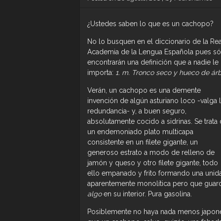
¿Ustedes saben lo que es un cachopo?
No lo busquen en el diccionario de la Rea
Academia de la Lengua Española pues só
encontrarán una definición que a nadie le
importa:
1. m. Tronco seco y hueco de árb
Verán, un cachopo es una demente
invención de algún asturiano loco -valga 
redundancia- y, a buen seguro,
absolutamente cocido a sidrinas. Se trata
un endemoniado plato multicapa
consistente en un filete gigante, un
generoso estrato a modo de relleno de
jamón y queso y otro filete gigante, todo
ello empanado y frito formando una unid
aparentemente monolítica pero que guar
algo
en su interior. Pura gasolina.
Posiblemente no haya nada menos japon