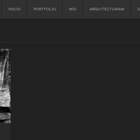
Skip
INICIO
PORTFOLIO
MOI
ARQUITECTURAVA
S
to
content