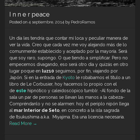
I n n e r peace
Posted on
4 septiembre, 2014
by
PedroRamos
Un día les tendría que contar mi loca y peculiar manera de
ver la vida. Creo que cada vez me voy alejando más de lo
comunmente establecido y aceptado por la mayoría. Será
que soy raro, supongo. O que tiendo a simplificar. Pero no
empecemos divagando, eso será otro día y quizás en otro
lugar poque en
luz10
seguimos, por fin, viajando por
Japón. Si en la entrada de
Kyoto
le robábamos el título a un
libro de Le Corbusier, hoy hacemos lo propio con el
de
este
hipnótico y caleidoscópico tumblr. -Al fondo de la
sala un par de personas se llevan las manos a la cabeza-
Compréndanlo y no se alarmen: hoy el periplo nipón llega
al
mar Interior de Seto
, en concreto a la isla sagrada
de Itsukushima a.k.a. Miyajima. Era una licencia necesaria.
Read More
→